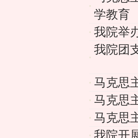
学教育
我院举办
我院团
马克思
马克思
马克思
我院开展