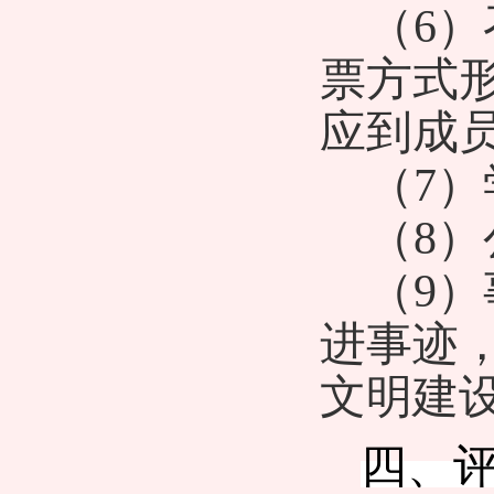
（
6
）
票方式
应到成
（
7
）
（
8
）
（
9
）
进事迹
文明建
四、