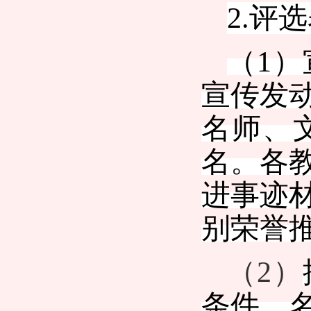
2.评
（
1）
宣传发
名师、
名。各
进事迹材
别荣誉
（
2
）
条件、