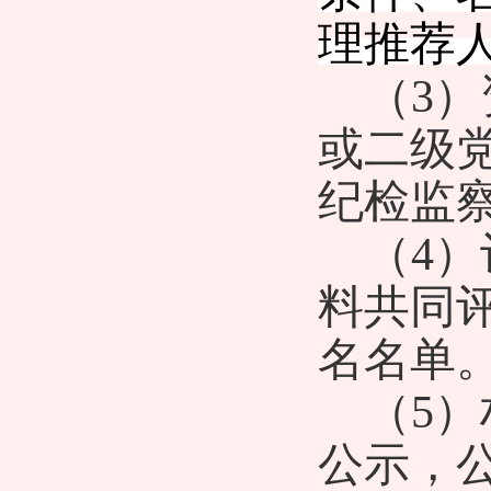
理推荐
（
3
）
或二级
纪检监
（
4
）
料共同
名名单
（
5
）
公示，