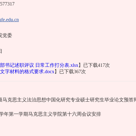
77317
e.edu.cn
院党委
日
部书记述职评议 日常工作打分表.xlsx
】已下载
417
次
文字材料的格式要求.docx
】已下载
367
次
21级马克思主义法治思想中国化研究专业硕士研究生毕业论文预答
2024学年第一学期马克思主义学院第十六周会议安排