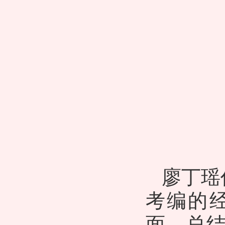
廖丁瑶
考编的
面，总